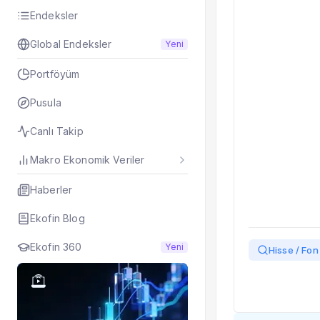
Taşınan Fonlar
Endeksler
Fiyat Endeks Değiş
Global Endeksler
Yeni
Portföyüm
Pusula
Canlı Takip
Makro Ekonomik Veriler
Haberler
Ekofin Blog
Ekofin 360
Yeni
Hisse / Fon 