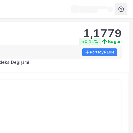
1,1779
+0,11%
Bugün
Portföye Ekle
ma metrikleri listelenir.
ndeks Değişimi
erinde birleştirilir.
yla benzer fonları inceleyebilirsiniz.