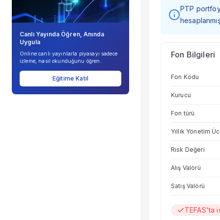
PTP portföy 
hesaplanmışt
Canlı Yayında Öğren, Anında
Uygula
Fon Bilgileri
Online canlı yayınlarla piyasayı sadece
izleme, nasıl okunduğunu öğren.
Fon Kodu
Eğitime Katıl
Kurucu
Fon türü
Yıllık Yönetim Üc
Risk Değeri
Alış Valörü
Satış Valörü
TEFAS'ta i