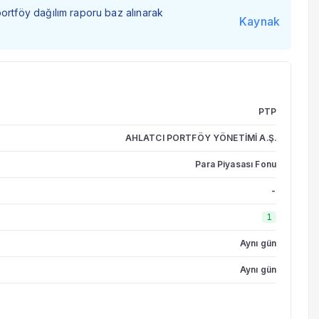
portföy dağılım raporu baz alınarak
Kaynak
PTP
AHLATCI PORTFÖY YÖNETİMİ A.Ş.
Para Piyasası Fonu
-
1
Aynı gün
Aynı gün