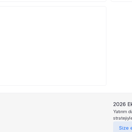
3
2026 Ek
Yatırım d
stratejiy
Size 