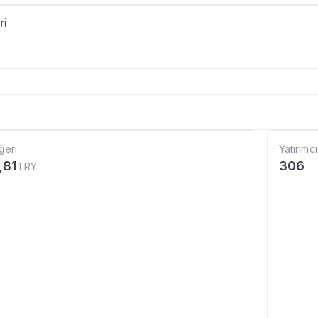
ri
ğeri
Yatırımcı
,81
306
TRY