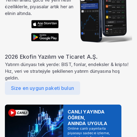
özelliklerle, piyasalar artık her an
elinin altında.
2026 Ekofin Yazılım ve Ticaret A.Ş.
Yatırım dünyası tek yerde: BIST, fonlar, endeksler & kripto!
Hız, veri ve stratejiyle şekillenen yatırım dünyasına hoş
geldin.
Size en uygun paketi bulun
CANLI YAYINDA
ÖĞREN,
ANINDA UYGULA
Online canlı yayınlarla
piyasayı sadece izleme,