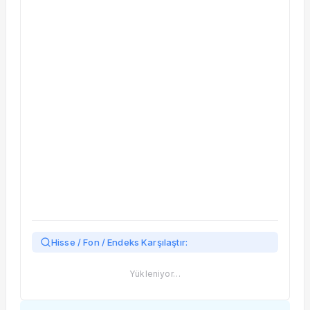
Taşınan Fonlar
Fiyat Endeks Değişimi
Hisse / Fon / Endeks Karşılaştır:
Yükleniyor…