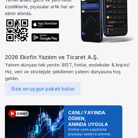
özelliklerle, piyasalar artık her an
elinin altında.
2026 Ekofin Yazılım ve Ticaret A.Ş.
Yatırım dünyası tek yerde: BIST, fonlar, endeksler & kripto!
Hız, veri ve stratejiyle şekillenen yatırım dünyasına hoş
geldin.
Size en uygun paketi bulun
CANLI YAYINDA
ÖĞREN,
ANINDA UYGULA
Online canlı yayınlarla
piyasayı sadece izleme,