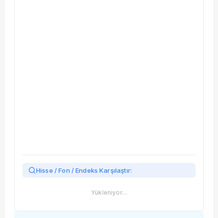
Taşınan Fonlar
Fiyat Endeks Değişimi
Hisse / Fon / Endeks Karşılaştır:
Yükleniyor…