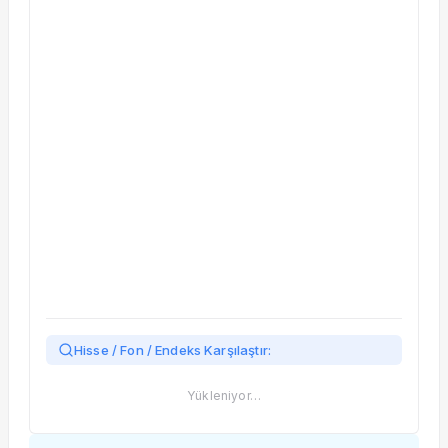
Taşınan Fonlar
Fiyat Endeks Değişimi
Hisse / Fon / Endeks Karşılaştır:
Yükleniyor…