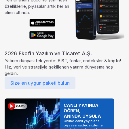
özelliklerle, piyasalar artık her an
elinin altında.
2026 Ekofin Yazılım ve Ticaret A.Ş.
Yatırım dünyası tek yerde: BIST, fonlar, endeksler & kripto!
Hız, veri ve stratejiyle şekillenen yatırım dünyasına hoş
geldin.
Size en uygun paketi bulun
CANLI YAYINDA
ÖĞREN,
ANINDA UYGULA
Online canlı yayınlarla
piyasayı sadece izleme,