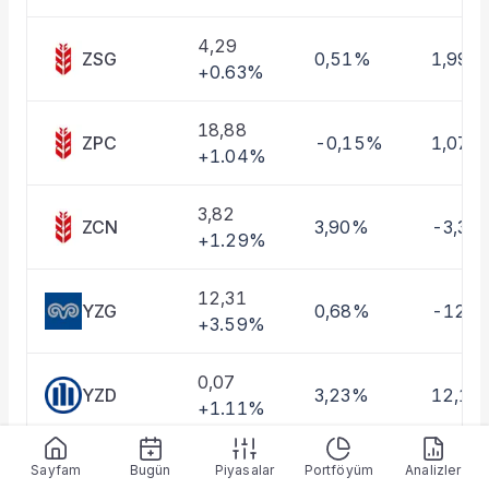
Taşınan Fonlar
Fiyat Endeks Değişimi
4,29
ZSG
0,51%
1,99%
+0.63%
18,88
ZPC
-0,15%
1,07%
+1.04%
3,82
ZCN
3,90%
-3,34
+1.29%
12,31
YZG
0,68%
-12,6
+3.59%
0,07
YZD
3,23%
12,13
+1.11%
0,93
Sayfam
Bugün
Piyasalar
Portföyüm
Analizler
YTD
0,07%
12,36