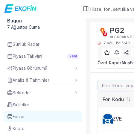
Hisse, fon, sertifika 
Bugün
Fon Detay
7 Ağustos Cuma
PG2
Rakip Analizi
ALBARAKA PO
PG2 benzer kategori
7 Ağu, 15:16:49
Günlük Radar
Sık Sorulan Sorul
PG2 fonu rakip ana
Piyasa Takvimi
Yeni
TEFAS PG2 fonu için
Özet Rapor
Akış
F
Piyasa Görünümü
Fon verileri hangi 
Fon fiyat, getiri ve
Analiz & Tahminler
PG2
PG2 fonunu diğer fo
Evet. Fon detay mod
Sektörler
Fon Detay
— İlgili
Fon Kodu
Özet Rapor
Şirketler
Akış
Fonlar
ZVE
Fon Portföyü
Rakip Analizi
Kripto
Fon İstatistikleri