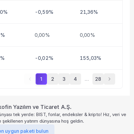
30%
-0,59%
21,36%
9%
0,00%
0,00%
1%
-0,02%
155,03%
1
2
3
4
…
28
ofin Yazılım ve Ticaret A.Ş.
ünyası tek yerde: BIST, fonlar, endeksler & kripto! Hız, veri ve
le şekillenen yatırım dünyasına hoş geldin.
en uygun paketi bulun