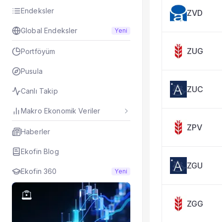
Taşınan Fonlar
Endeksler
ZVD
Fiyat Endeks Değiş
Global Endeksler
Yeni
ZUG
Portföyüm
Pusula
ZUC
Canlı Takip
Makro Ekonomik Veriler
ZPV
Haberler
Ekofin Blog
ZGU
Ekofin 360
Yeni
ZGG