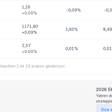
1,16
-0,09%
-0,
+0.00%
1171,80
1,93%
8,4
+0.09%
2,57
0,01%
0,0
+0.00%
ayıttan 1 ile 10 arasını gösteriyor.
2026 Ek
Yatırım d
stratejiy
Size 