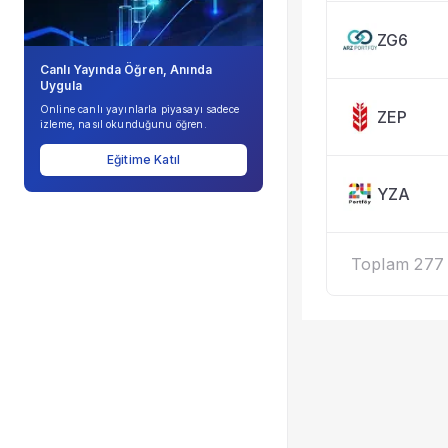
ZG6
Canlı Yayında Öğren, Anında
Uygula
Online canlı yayınlarla piyasayı sadece
ZEP
izleme, nasıl okunduğunu öğren.
Eğitime Katıl
YZA
Toplam 277 k