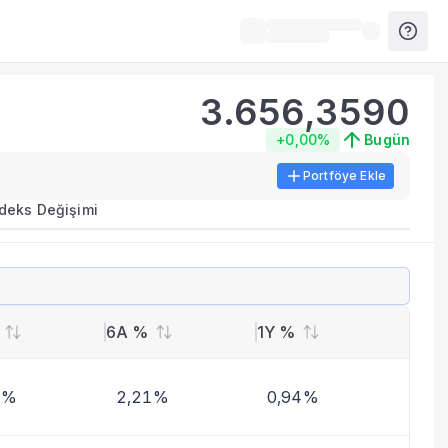
3.656,3590
+0,00%
Bugün
Portföye Ekle
ırma metrikleri listelenir.
ndeks Değişimi
erinde birleştirilir.
yla benzer fonları inceleyebilirsiniz.
6A %
1Y %
8%
2,21%
0,94%