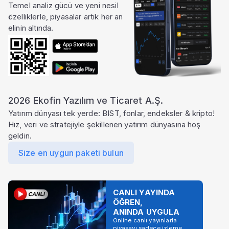
Temel analiz gücü ve yeni nesil
özelliklerle, piyasalar artık her an
elinin altında.
2026 Ekofin Yazılım ve Ticaret A.Ş.
Yatırım dünyası tek yerde: BIST, fonlar, endeksler & kripto!
Hız, veri ve stratejiyle şekillenen yatırım dünyasına hoş
geldin.
Size en uygun paketi bulun
CANLI YAYINDA
ÖĞREN,
ANINDA UYGULA
Online canlı yayınlarla
piyasayı sadece izleme,