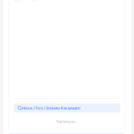
Taşınan Fonlar
Fiyat Endeks Değişimi
Hisse / Fon / Endeks Karşılaştır:
Yükleniyor…