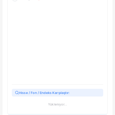
Taşınan Fonlar
Fiyat Endeks Değişimi
Hisse / Fon / Endeks Karşılaştır:
Yükleniyor…