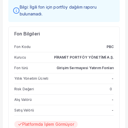
Bilgi: İlgili fon için portföy dağılım raporu
bulunamadı.
Fon Bilgileri
Fon Kodu
PBC
Kurucu
PİRAMİT PORTFÖY YÖNETİMİ A.Ş.
Fon türü
Girişim Sermayesi Yatırım Fonları
Yıllık Yönetim Ücreti
-
Risk Değeri
0
Alış Valörü
-
Satış Valörü
-
Platformda İşlem Görmüyor