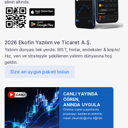
elinin altında.
2026 Ekofin Yazılım ve Ticaret A.Ş.
Yatırım dünyası tek yerde: BIST, fonlar, endeksler & kripto!
Hız, veri ve stratejiyle şekillenen yatırım dünyasına hoş
geldin.
Size en uygun paketi bulun
CANLI YAYINDA
ÖĞREN,
ANINDA UYGULA
Online canlı yayınlarla
piyasayı sadece izleme,
nasıl okunduğunu öğren.