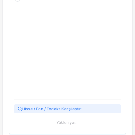
Taşınan Fonlar
Fiyat Endeks Değişimi
Hisse / Fon / Endeks Karşılaştır:
Yükleniyor…