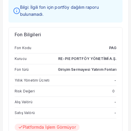
Bilgi: İlgili fon için portföy dağılım raporu
bulunamadı.
Fon Bilgileri
Fon Kodu
PAG
Kurucu
RE-PIE PORTFÖY YÖNETİMİ A.Ş.
Fon türü
Girişim Sermayesi Yatırım Fonları
Yıllık Yönetim Ücreti
-
Risk Değeri
0
Alış Valörü
-
Satış Valörü
-
Platformda İşlem Görmüyor