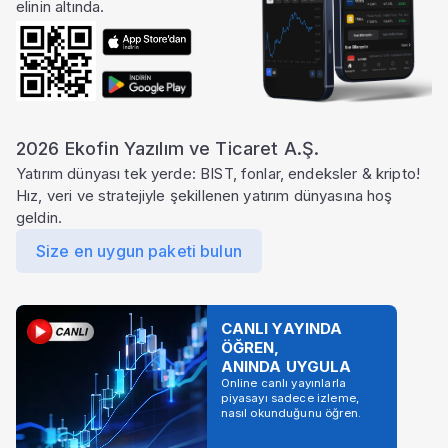
elinin altında.
2026 Ekofin Yazılım ve Ticaret A.Ş.
Yatırım dünyası tek yerde: BIST, fonlar, endeksler & kripto!
Hız, veri ve stratejiyle şekillenen yatırım dünyasına hoş
geldin.
Size en uygun paketi bulun
CANLI YAYINDA
ÖĞREN,
ANINDA UYGULA
Online canlı yayınlarla
piyasayı sadece izleme,
nasıl okunduğunu öğren.