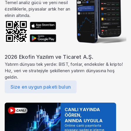
Temel analiz gücü ve yeni nesil
özelliklerle, piyasalar artık her an
elinin altında.
2026 Ekofin Yazılım ve Ticaret A.Ş.
Yatırım dünyası tek yerde: BIST, fonlar, endeksler & kripto!
Hız, veri ve stratejiyle şekillenen yatırım dünyasına hoş
geldin.
Size en uygun paketi bulun
CANLI YAYINDA
ÖĞREN,
ANINDA UYGULA
Online canlı yayınlarla
piyasayı sadece izleme,