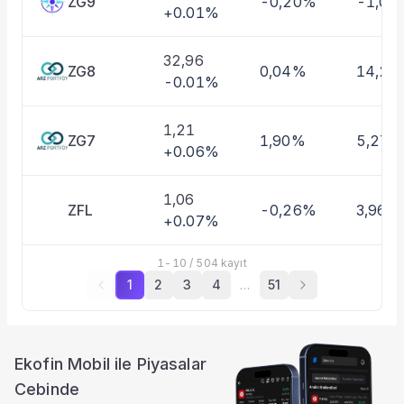
ZG9
-0,20%
-1,01
+0.01%
32,96
ZG8
0,04%
14,27
-0.01%
1,21
ZG7
1,90%
5,27%
+0.06%
1,06
ZFL
-0,26%
3,96%
+0.07%
1
-
10
/
504
kayıt
1
2
3
4
…
51
Ekofin Mobil ile Piyasalar
Cebinde