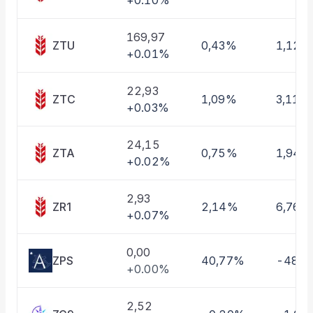
+0.10%
Taşınan Fonlar
Fiyat Endeks Değişimi
169,97
ZTU
0,43%
1,12%
+0.01%
22,93
ZTC
1,09%
3,11%
+0.03%
24,15
ZTA
0,75%
1,94%
+0.02%
2,93
ZR1
2,14%
6,76%
+0.07%
0,00
ZPS
40,77%
-48,
+0.00%
2,52