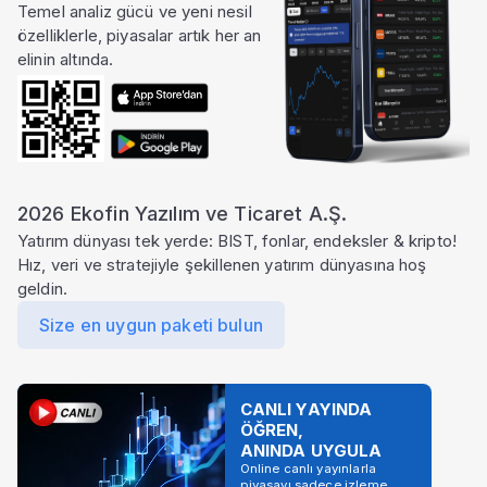
Temel analiz gücü ve yeni nesil
özelliklerle, piyasalar artık her an
elinin altında.
2026 Ekofin Yazılım ve Ticaret A.Ş.
Yatırım dünyası tek yerde: BIST, fonlar, endeksler & kripto!
Hız, veri ve stratejiyle şekillenen yatırım dünyasına hoş
geldin.
Size en uygun paketi bulun
CANLI YAYINDA
ÖĞREN,
ANINDA UYGULA
Online canlı yayınlarla
piyasayı sadece izleme,