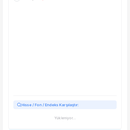
Taşınan Fonlar
Fiyat Endeks Değişimi
Hisse / Fon / Endeks Karşılaştır:
Yükleniyor…