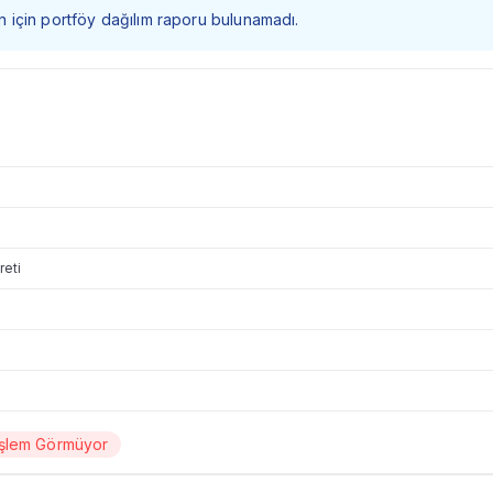
 fon için portföy dağılım raporu bulunamadı.
reti
İşlem Görmüyor