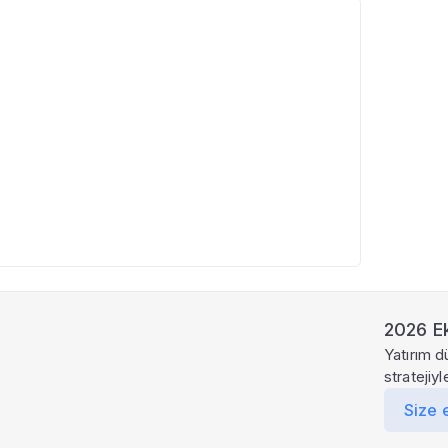
2026 Ek
Yatırım d
stratejiy
Size 