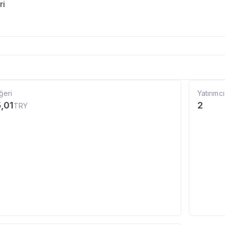
ri
ğeri
Yatırımcı
,01
2
TRY