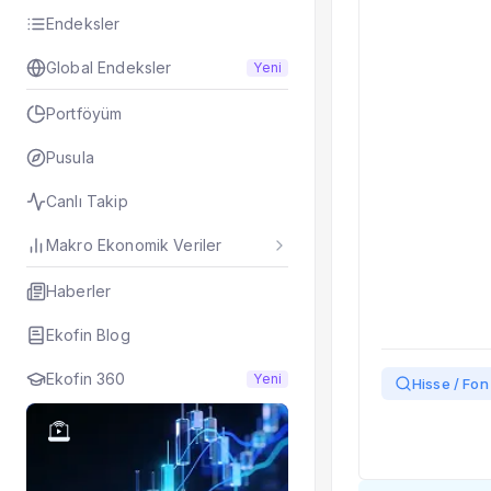
Taşınan Fonlar
Endeksler
Fiyat Endeks Değiş
Global Endeksler
Yeni
Portföyüm
Pusula
Canlı Takip
Makro Ekonomik Veriler
Haberler
Ekofin Blog
Ekofin 360
Yeni
Hisse / Fon 