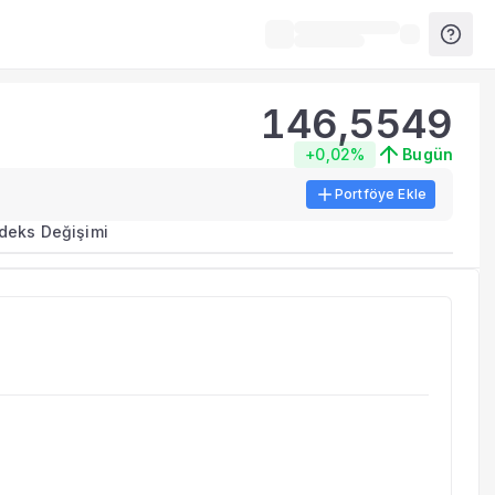
146,5549
+0,02%
Bugün
Portföye Ekle
ma metrikleri listelenir.
ndeks Değişimi
erinde birleştirilir.
yla benzer fonları inceleyebilirsiniz.