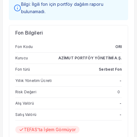
Bilgi: İlgili fon için portföy dağılım raporu
bulunamadı.
Fon Bilgileri
Fon Kodu
ORI
Kurucu
AZİMUT PORTFÖY YÖNETİMİ A.Ş.
Fon türü
Serbest Fon
Yıllık Yönetim Ücreti
-
Risk Değeri
0
Alış Valörü
-
Satış Valörü
-
TEFAS'ta İşlem Görmüyor