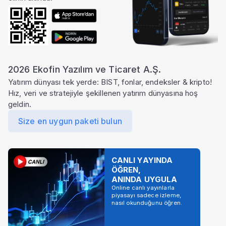
2026 Ekofin Yazılım ve Ticaret A.Ş.
Yatırım dünyası tek yerde: BIST, fonlar, endeksler & kripto!
Hız, veri ve stratejiyle şekillenen yatırım dünyasına hoş
geldin.
Size en uygun paketi bulun
CANLI YAYINDA
ÖĞREN,
ANINDA UYGULA
Online canlı yayınlarla
piyasayı sadece izleme,
nasıl okunduğunu öğren.