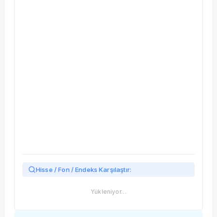
Taşınan Fonlar
Fiyat Endeks Değişimi
Hisse / Fon / Endeks Karşılaştır:
Yükleniyor…