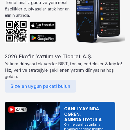
Temel analiz gücü ve yeni nesil
özelliklerle, piyasalar artık her an
elinin altında.
2026 Ekofin Yazılım ve Ticaret A.Ş.
Yatırım dünyası tek yerde: BIST, fonlar, endeksler & kripto!
Hız, veri ve stratejiyle şekillenen yatırım dünyasına hoş
geldin.
Size en uygun paketi bulun
CANLI YAYINDA
ÖĞREN,
ANINDA UYGULA
Online canlı yayınlarla
piyasayı sadece izleme,