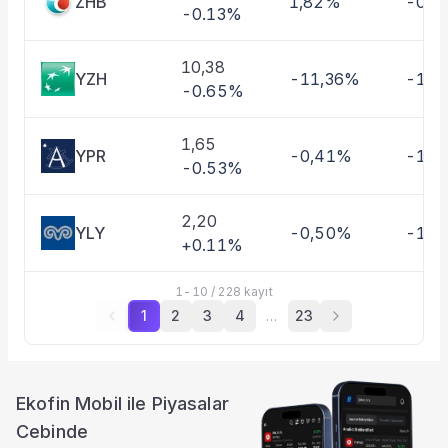
ZHB
1,82%
-0,4
-0.13%
10,38
YZH
-11,36%
-10,
-0.65%
1,65
YPR
-0,41%
-1,3
-0.53%
2,20
YLY
-0,50%
-11,
+0.11%
1
-
10
/
228
kayıt
1
2
3
4
…
23
Ekofin Mobil ile Piyasalar
Cebinde