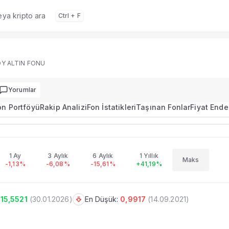
veya kripto ara
Ctrl + F
 portföy dağılımı, performans ve rakip analizi.
Y ALTIN FONU
Yorumlar
on Portföyü
Rakip Analizi
Fon İstatikleri
Taşınan Fonlar
Fiyat Ende
12.6886
+2,54%
 ALTIN FONU
imi
1 Ay
3 Aylık
6 Aylık
1 Yıllık
Maks
-1,13%
-6,08%
-15,61%
+41,19%
u, performans ve portföy bilgileri.
15,5521
(
30.01.2026
)
En Düşük:
0,9917
(
14.09.2021
)