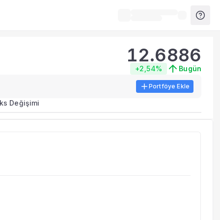
12.6886
+2,54%
Bugün
Portföye Ekle
ks Değişimi