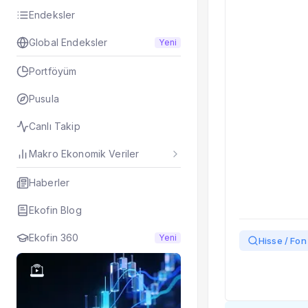
Endeksler
Global Endeksler
Yeni
Portföyüm
Pusula
Canlı Takip
Makro Ekonomik Veriler
Haberler
Ekofin Blog
Ekofin 360
Yeni
Hisse / Fon 