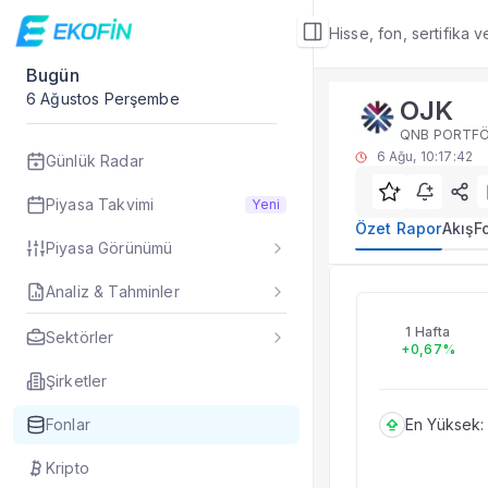
Hisse, fon, sertifika 
Bugün
Fon Detay
6 Ağustos Perşembe
OJK
Yatırım fonu detay,
QNB PORTFÖ
Alt Bölümler
6 Ağu, 10:17:42
Günlük Radar
Özet Rapor
Akış
Piyasa Takvimi
Yeni
Fon Portföyü
Özet Rapor
Akış
F
Piyasa Görünümü
Rakip Analizi
Fon İstatistikleri
Analiz & Tahminler
OJK
Taşınan Fonlar
QNB PORTFÖY
Fiyat Endeks Değiş
1 Hafta
Sektörler
+0,67%
Özet Rapor
OJK fon özet rapor
Şirketler
Fonlar
En Yüksek:
Kripto