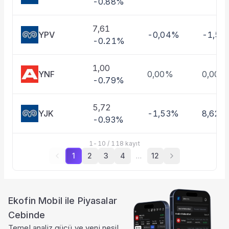
-0.88%
7,61
YPV
-0,04%
-1,58
-0.21%
1,00
YNF
0,00%
0,00%
-0.79%
5,72
YJK
-1,53%
8,62%
-0.93%
1
-
10
/
118
kayıt
1
2
3
4
…
12
Ekofin Mobil ile Piyasalar
Cebinde
Temel analiz gücü ve yeni nesil