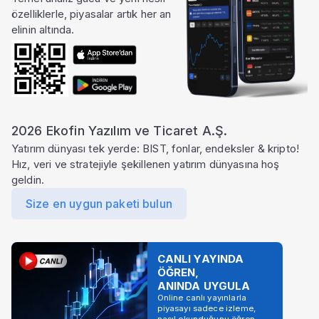
özelliklerle, piyasalar artık her an
elinin altında.
2026 Ekofin Yazılım ve Ticaret A.Ş.
Yatırım dünyası tek yerde: BIST, fonlar, endeksler & kripto!
Hız, veri ve stratejiyle şekillenen yatırım dünyasına hoş
geldin.
Size en uygun paketi bulun
CANLI YAYINDA
ÖĞREN,
ANINDA UYGULA
Online canlı yayınlarla
piyasayı sadece izleme,