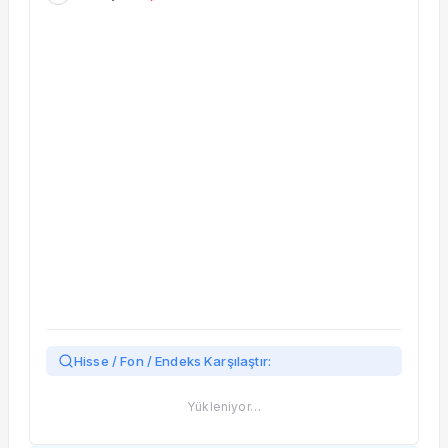
Taşınan Fonlar
Fiyat Endeks Değişimi
Hisse / Fon / Endeks Karşılaştır:
Yükleniyor…