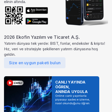
elinin altında.
2026 Ekofin Yazılım ve Ticaret A.Ş.
Yatırım dünyası tek yerde: BIST, fonlar, endeksler & kripto!
Hız, veri ve stratejiyle şekillenen yatırım dünyasına hoş
geldin.
Size en uygun paketi bulun
CANLI YAYINDA
ÖĞREN,
ANINDA UYGULA
Online canlı yayınlarla
piyasayı sadece izleme,
nasıl okunduğunu öğren.