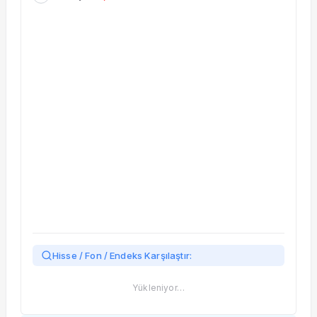
Taşınan Fonlar
Fiyat Endeks Değişimi
Hisse / Fon / Endeks Karşılaştır:
Yükleniyor…