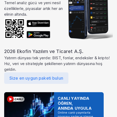
Temel analiz gücü ve yeni nesil
özelliklerle, piyasalar artık her an
elinin altında.
2026 Ekofin Yazılım ve Ticaret A.Ş.
Yatırım dünyası tek yerde: BIST, fonlar, endeksler & kripto!
Hız, veri ve stratejiyle şekillenen yatırım dünyasına hoş
geldin.
Size en uygun paketi bulun
CANLI YAYINDA
ÖĞREN,
ANINDA UYGULA
Online canlı yayınlarla
piyasayı sadece izleme,