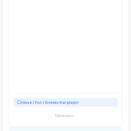
Taşınan Fonlar
Fiyat Endeks Değişimi
Hisse / Fon / Endeks Karşılaştır:
Yükleniyor…