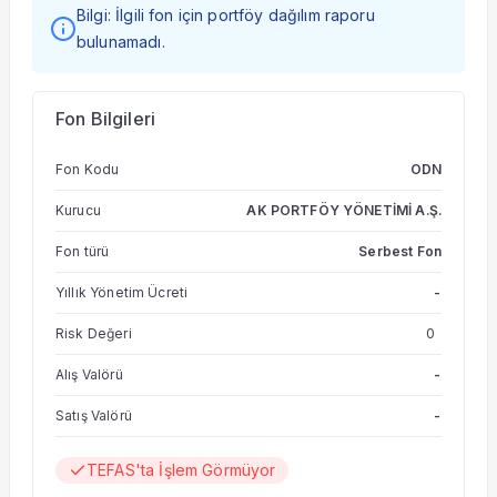
Bilgi: İlgili fon için portföy dağılım raporu
bulunamadı.
Fon Bilgileri
Fon Kodu
ODN
Kurucu
AK PORTFÖY YÖNETİMİ A.Ş.
Fon türü
Serbest Fon
Yıllık Yönetim Ücreti
-
Risk Değeri
0
Alış Valörü
-
Satış Valörü
-
TEFAS'ta İşlem Görmüyor