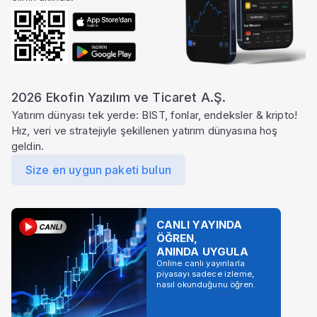
2026 Ekofin Yazılım ve Ticaret A.Ş.
Yatırım dünyası tek yerde: BIST, fonlar, endeksler & kripto!
Hız, veri ve stratejiyle şekillenen yatırım dünyasına hoş
geldin.
Size en uygun paketi bulun
CANLI YAYINDA
ÖĞREN,
ANINDA UYGULA
Online canlı yayınlarla
piyasayı sadece izleme,
nasıl okunduğunu öğren.