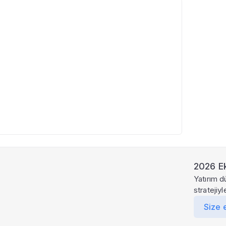
2026 Ek
Yatırım d
stratejiy
Size 