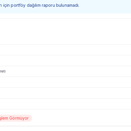
 fon için portföy dağılım raporu bulunamadı.
reti
İşlem Görmüyor