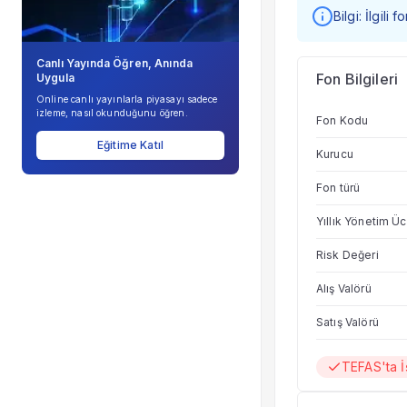
Bilgi: İlgili
Canlı Yayında Öğren, Anında
Fon Bilgileri
Uygula
Online canlı yayınlarla piyasayı sadece
izleme, nasıl okunduğunu öğren.
Fon Kodu
Eğitime Katıl
Kurucu
Fon türü
Yıllık Yönetim Üc
Risk Değeri
Alış Valörü
Satış Valörü
TEFAS'ta 