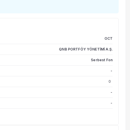
OCT
QNB PORTFÖY YÖNETİMİ A.Ş.
Serbest Fon
-
0
-
-