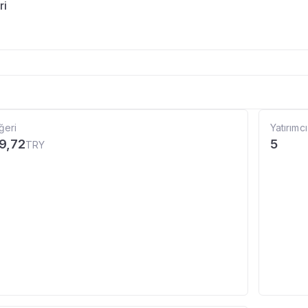
ri
ğeri
Yatırımcı
9,72
5
TRY