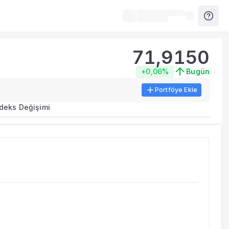
71,9150
+0,06%
Bugün
Portföye Ekle
ma metrikleri listelenir.
ndeks Değişimi
erinde birleştirilir.
yla benzer fonları inceleyebilirsiniz.