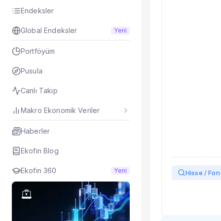
Taşınan Fonlar
Endeksler
Fiyat Endeks Değiş
Global Endeksler
Yeni
Portföyüm
Pusula
Canlı Takip
Makro Ekonomik Veriler
Haberler
Ekofin Blog
Ekofin 360
Yeni
Hisse / Fon 