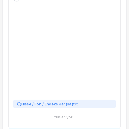
Taşınan Fonlar
Fiyat Endeks Değişimi
Hisse / Fon / Endeks Karşılaştır:
Yükleniyor…