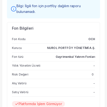
Bilgi: İlgili fon için portföy dağılım raporu
bulunamadı.
Fon Bilgileri
Fon Kodu
OCH
Kurucu
NUROL PORTFÖY YÖNETİMİ A.Ş.
Fon türü
Gayrimenkul Yatırım Fonları
Yıllık Yönetim Ücreti
-
Risk Değeri
0
Alış Valörü
-
Satış Valörü
-
Platformda İşlem Görmüyor