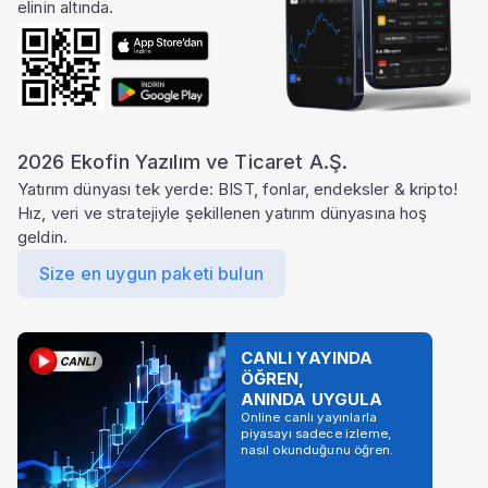
elinin altında.
2026 Ekofin Yazılım ve Ticaret A.Ş.
Yatırım dünyası tek yerde: BIST, fonlar, endeksler & kripto!
Hız, veri ve stratejiyle şekillenen yatırım dünyasına hoş
geldin.
Size en uygun paketi bulun
CANLI YAYINDA
ÖĞREN,
ANINDA UYGULA
Online canlı yayınlarla
piyasayı sadece izleme,
nasıl okunduğunu öğren.