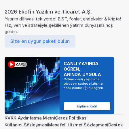
2026 Ekofin Yazılım ve Ticaret A.Ş.
Yatırım dünyası tek yerde: BIST, fonlar, endeksler & kripto!
Hız, veri ve stratejiyle şekillenen yatırım dünyasına hoş
geldin.
Size en uygun paketi bulun
CANLI YAYINDA
ÖĞREN,
ANINDA UYGULA
Online canlı yayınlarla
piyasayı sadece izleme,
nasıl okunduğunu öğren.
Eğitime Katıl
KVKK Aydınlatma Metni
Çerez Politikası
Kullanıcı Sözleşmesi
Mesafeli Hizmet Sözleşmesi
Destek