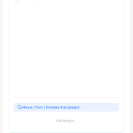
Taşınan Fonlar
Fiyat Endeks Değişimi
Hisse / Fon / Endeks Karşılaştır:
Yükleniyor…