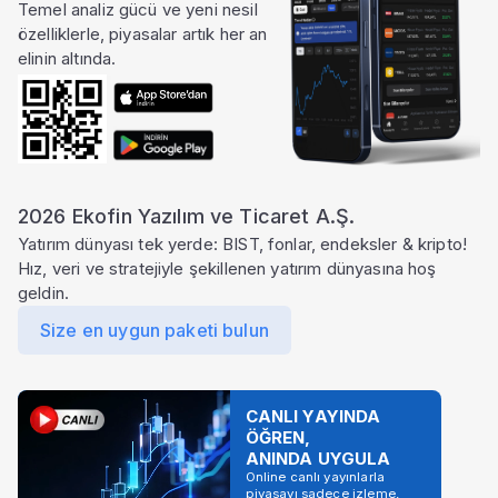
Temel analiz gücü ve yeni nesil
özelliklerle, piyasalar artık her an
elinin altında.
2026 Ekofin Yazılım ve Ticaret A.Ş.
Yatırım dünyası tek yerde: BIST, fonlar, endeksler & kripto!
Hız, veri ve stratejiyle şekillenen yatırım dünyasına hoş
geldin.
Size en uygun paketi bulun
CANLI YAYINDA
ÖĞREN,
ANINDA UYGULA
Online canlı yayınlarla
piyasayı sadece izleme,