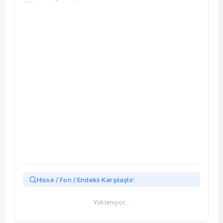
Taşınan Fonlar
Fiyat Endeks Değişimi
Hisse / Fon / Endeks Karşılaştır:
Yükleniyor…