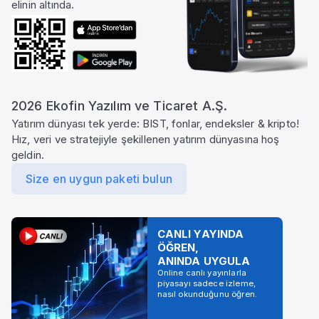
elinin altında.
2026 Ekofin Yazılım ve Ticaret A.Ş.
Yatırım dünyası tek yerde: BIST, fonlar, endeksler & kripto!
Hız, veri ve stratejiyle şekillenen yatırım dünyasına hoş
geldin.
Size en uygun paketi bulun
CANLI YAYINDA
ÖĞREN,
ANINDA UYGULA
Online canlı yayınlarla
piyasayı sadece izleme,
nasıl okunduğunu öğren.