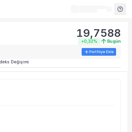
19,7588
+0,32%
Bugün
Portföye Ekle
rma metrikleri listelenir.
ndeks Değişimi
erinde birleştirilir.
yla benzer fonları inceleyebilirsiniz.