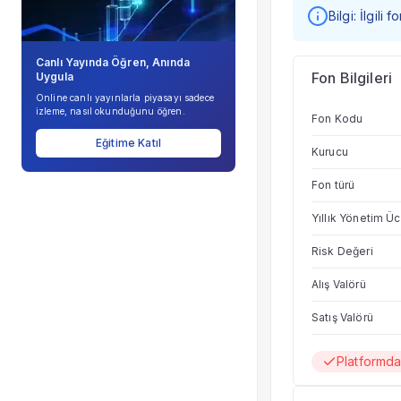
Bilgi: İlgili
Canlı Yayında Öğren, Anında
Fon Bilgileri
Uygula
Online canlı yayınlarla piyasayı sadece
izleme, nasıl okunduğunu öğren.
Fon Kodu
Eğitime Katıl
Kurucu
Fon türü
Yıllık Yönetim Üc
Risk Değeri
Alış Valörü
Satış Valörü
Platformd