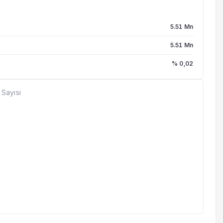
5.51 Mn
5.51 Mn
% 0,02
 Sayısı