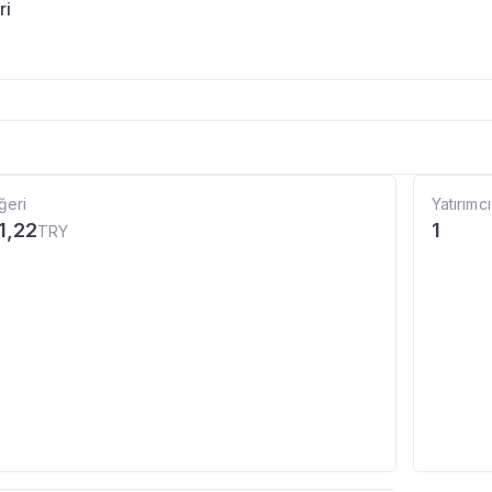
ri
ğeri
Yatırımcı
1,22
1
TRY