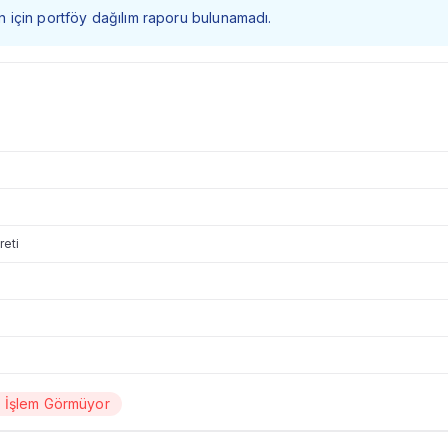
 fon için portföy dağılım raporu bulunamadı.
reti
a İşlem Görmüyor