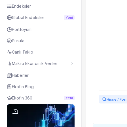
Taşınan Fonlar
Endeksler
Fiyat Endeks Değiş
Global Endeksler
Yeni
Portföyüm
Pusula
Canlı Takip
Makro Ekonomik Veriler
Haberler
Ekofin Blog
Ekofin 360
Yeni
Hisse / Fon 