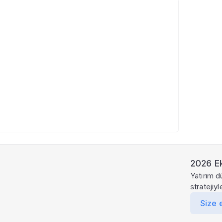
2026 Ek
Yatırım d
stratejiy
Size 