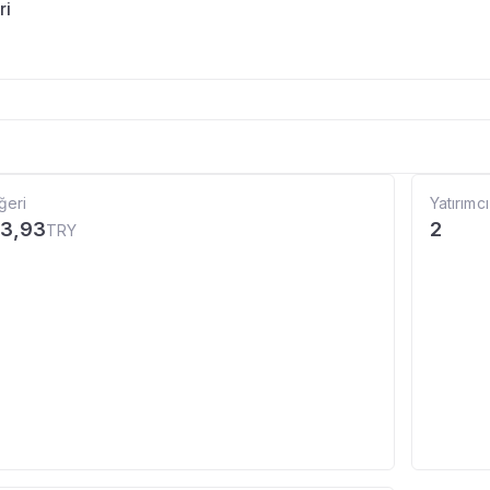
ri
ğeri
Yatırımcı
33,93
2
TRY