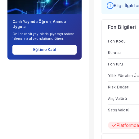
Bilgi: İlgili
Canlı Yayında Öğren, Anında
Fon Bilgileri
Uygula
Online canlı yayınlarla piyasayı sadece
izleme, nasıl okunduğunu öğren.
Fon Kodu
Eğitime Katıl
Kurucu
Fon türü
Yıllık Yönetim Üc
Risk Değeri
Alış Valörü
Satış Valörü
Platformd