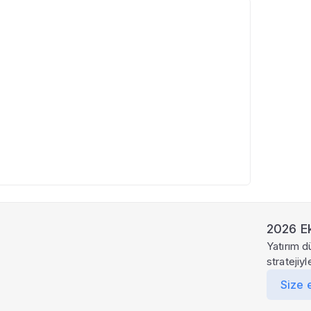
2026 Ek
Yatırım d
stratejiy
Size 