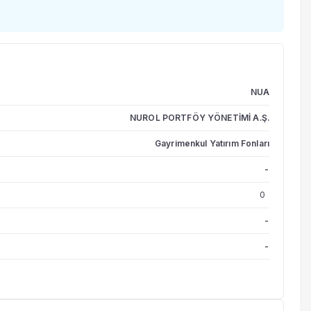
NUA
NUROL PORTFÖY YÖNETİMİ A.Ş.
Gayrimenkul Yatırım Fonları
-
0
-
-