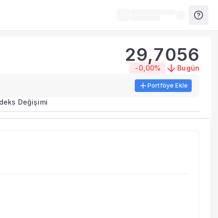
29,7056
-0,00%
Bugün
Portföye Ekle
rma metrikleri listelenir.
ndeks Değişimi
erinde birleştirilir.
yla benzer fonları inceleyebilirsiniz.