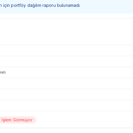
 fon için portföy dağılım raporu bulunamadı.
reti
a İşlem Görmüyor