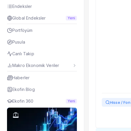
Taşınan Fonlar
Endeksler
Fiyat Endeks Değiş
Global Endeksler
Yeni
Portföyüm
Pusula
Canlı Takip
Makro Ekonomik Veriler
Haberler
Ekofin Blog
Ekofin 360
Yeni
Hisse / Fon 