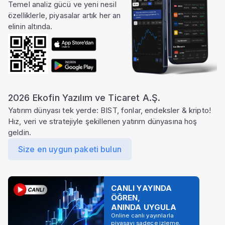
Temel analiz gücü ve yeni nesil
özelliklerle, piyasalar artık her an
elinin altında.
2026 Ekofin Yazılım ve Ticaret A.Ş.
Yatırım dünyası tek yerde: BIST, fonlar, endeksler & kripto!
Hız, veri ve stratejiyle şekillenen yatırım dünyasına hoş
geldin.
Size en uygun paketi bulun
CANLI YAYINDA
ÖĞREN,
ANINDA UYGULA
Online canlı yayınlarla
piyasayı sadece izleme,