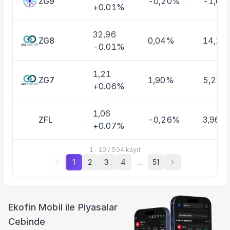
ZG9
-0,20%
-1,01
+0.01%
32,96
ZG8
0,04%
14,27
-0.01%
1,21
ZG7
1,90%
5,27%
+0.06%
1,06
ZFL
-0,26%
3,96%
+0.07%
1
-
10
/
504
kayıt
1
2
3
4
…
51
Ekofin Mobil ile Piyasalar
Cebinde