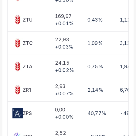
+0.10%
Taşınan Fonlar
Fiyat Endeks Değişimi
169,97
ZTU
0,43%
1,12%
+0.01%
22,93
ZTC
1,09%
3,11%
+0.03%
24,15
ZTA
0,75%
1,94%
+0.02%
2,93
ZR1
2,14%
6,76%
+0.07%
0,00
ZPS
40,77%
-48,
+0.00%
2,52