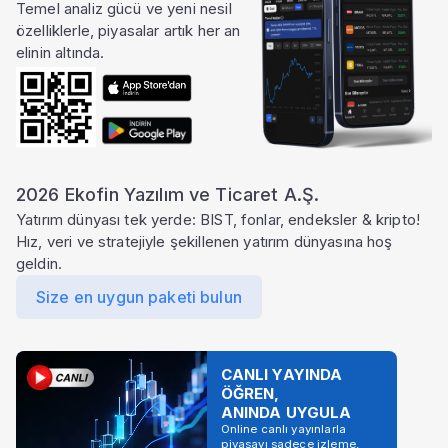
Temel analiz gücü ve yeni nesil
özelliklerle, piyasalar artık her an
elinin altında.
2026 Ekofin Yazılım ve Ticaret A.Ş.
Yatırım dünyası tek yerde: BIST, fonlar, endeksler & kripto!
Hız, veri ve stratejiyle şekillenen yatırım dünyasına hoş
geldin.
Size en uygun paketi bulun
CANLI YAYINDA
ÖĞREN,
ANINDA UYGULA
Online canlı yayınlarla
piyasayı sadece izleme,