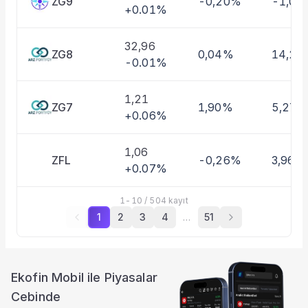
ZG9
-0,20%
-1,01
+0.01%
32,96
ZG8
0,04%
14,27
-0.01%
1,21
ZG7
1,90%
5,27%
+0.06%
1,06
ZFL
-0,26%
3,96%
+0.07%
1
-
10
/
504
kayıt
1
2
3
4
…
51
Ekofin Mobil ile Piyasalar
Cebinde