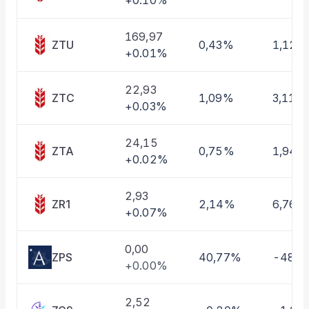
+0.10%
Taşınan Fonlar
Fiyat Endeks Değişimi
169,97
ZTU
0,43%
1,12%
+0.01%
22,93
ZTC
1,09%
3,11%
+0.03%
24,15
ZTA
0,75%
1,94%
+0.02%
2,93
ZR1
2,14%
6,76%
+0.07%
0,00
ZPS
40,77%
-48,
+0.00%
2,52