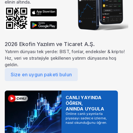
elinin altında.
2026 Ekofin Yazılım ve Ticaret A.Ş.
Yatırım dünyası tek yerde: BIST, fonlar, endeksler & kripto!
Hız, veri ve stratejiyle şekillenen yatırım dünyasına hoş
geldin.
Size en uygun paketi bulun
CANLI YAYINDA
ÖĞREN,
ANINDA UYGULA
Online canlı yayınlarla
piyasayı sadece izleme,
nasıl okunduğunu öğren.