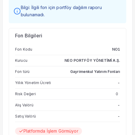
Bilgi: İlgili fon için portföy dağılım raporu
bulunamadı.
Fon Bilgileri
Fon Kodu
NO1
Kurucu
NEO PORTFÖY YÖNETİMİ A.Ş.
Fon türü
Gayrimenkul Yatırım Fonları
Yıllık Yönetim Ücreti
-
Risk Değeri
0
Alış Valörü
-
Satış Valörü
-
Platformda İşlem Görmüyor