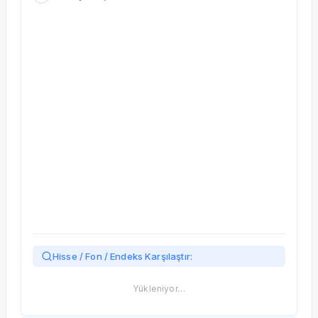
Taşınan Fonlar
Fiyat Endeks Değişimi
Hisse / Fon / Endeks Karşılaştır:
Yükleniyor…