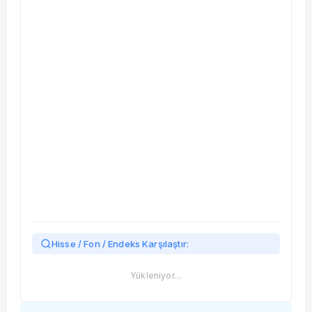
Taşınan Fonlar
Fiyat Endeks Değişimi
Hisse / Fon / Endeks Karşılaştır:
Yükleniyor…