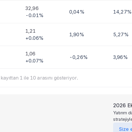
32,96
0,04%
14,27%
-0.01%
1,21
1,90%
5,27%
+0.06%
1,06
-0,26%
3,96%
+0.07%
ayıttan 1 ile 10 arasını gösteriyor.
2026 Ek
Yatırım d
stratejiy
Size 