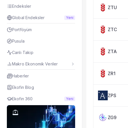
Taşınan Fonlar
Endeksler
ZTU
Fiyat Endeks Değiş
Global Endeksler
Yeni
ZTC
Portföyüm
Pusula
ZTA
Canlı Takip
Makro Ekonomik Veriler
ZR1
Haberler
Ekofin Blog
ZPS
Ekofin 360
Yeni
ZG9