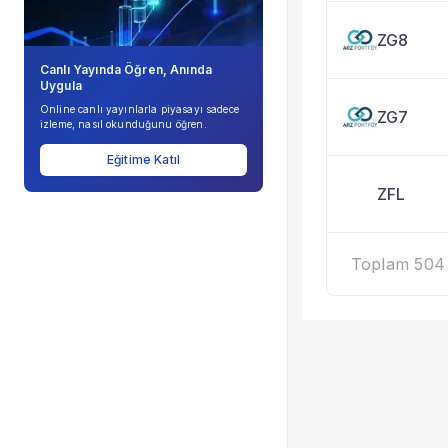
ZG8
Canlı Yayında Öğren, Anında
Uygula
Online canlı yayınlarla piyasayı sadece
ZG7
izleme, nasıl okunduğunu öğren.
Eğitime Katıl
ZFL
Toplam 504 k