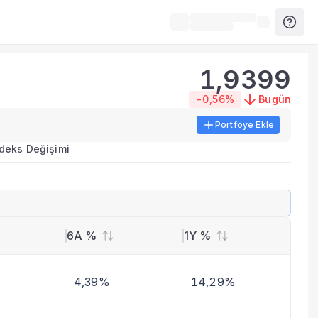
1,9399
-0,56%
Bugün
Portföye Ekle
ırma metrikleri listelenir.
ndeks Değişimi
erinde birleştirilir.
yla benzer fonları inceleyebilirsiniz.
6A %
1Y %
4,39%
14,29%