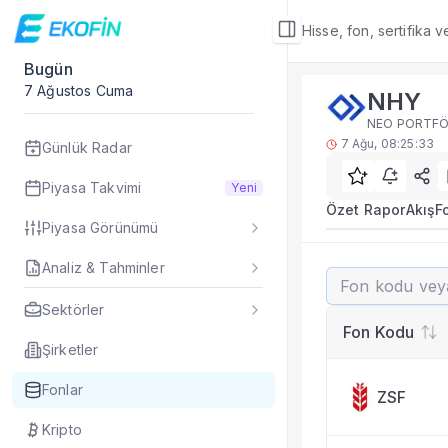
Hisse, fon, sertifika 
Bugün
Fon Detay
7 Ağustos Cuma
NHY
Rakip Analizi
NEO PORTFÖY
NHY benzer kategori
7 Ağu, 08:25:33
Günlük Radar
Sık Sorulan Sorul
NHY fonu rakip ana
Piyasa Takvimi
Yeni
TEFAS NHY fonu için
Özet Rapor
Akış
F
Piyasa Görünümü
Fon verileri hangi 
Fon fiyat, getiri ve
Analiz & Tahminler
NHY
NHY fonunu diğer fo
Evet. Fon detay mod
Sektörler
Fon Detay
— İlgili
Fon Kodu
Özet Rapor
Şirketler
Akış
Fonlar
ZSF
Fon Portföyü
Rakip Analizi
Kripto
Fon İstatistikleri