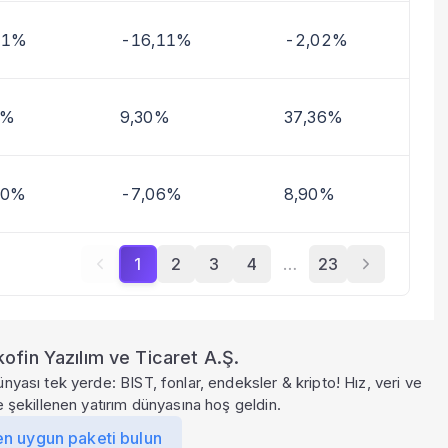
41%
-16,11%
-2,02%
7%
9,30%
37,36%
70%
-7,06%
8,90%
1
2
3
4
…
23
ofin Yazılım ve Ticaret A.Ş.
ünyası tek yerde: BIST, fonlar, endeksler & kripto! Hız, veri ve
le şekillenen yatırım dünyasına hoş geldin.
en uygun paketi bulun