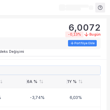
6,0072
-0,13%
Bugün
Portföye Ekle
ırma metrikleri listelenir.
ndeks Değişimi
erinde birleştirilir.
yla benzer fonları inceleyebilirsiniz.
6A %
1Y %
%
-3,74%
6,03%