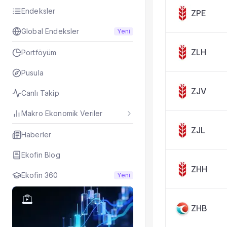
Taşınan Fonlar
Endeksler
ZPE
Fiyat Endeks Değiş
Global Endeksler
Yeni
ZLH
Portföyüm
Pusula
ZJV
Canlı Takip
Makro Ekonomik Veriler
ZJL
Haberler
Ekofin Blog
ZHH
Ekofin 360
Yeni
ZHB