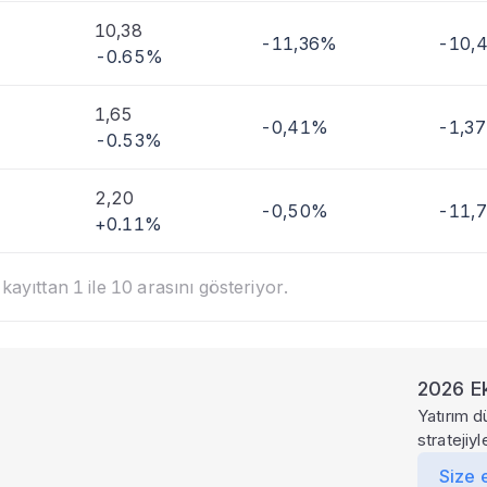
10,38
-11,36%
-10,
-0.65%
1,65
-0,41%
-1,3
-0.53%
2,20
-0,50%
-11,
+0.11%
ayıttan 1 ile 10 arasını gösteriyor.
2026 Ek
Yatırım d
stratejiy
Size 