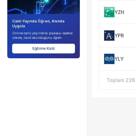
YZH
Canlı Yayında Öğren, Anında
Uygula
Online canlı yayınlarla piyasayı sadece
YPR
izleme, nasıl okunduğunu öğren.
Eğitime Katıl
YLY
Toplam 228 k