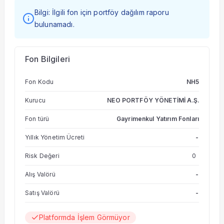
Bilgi: İlgili fon için portföy dağılım raporu
bulunamadı.
Fon Bilgileri
Fon Kodu
NH5
Kurucu
NEO PORTFÖY YÖNETİMİ A.Ş.
Fon türü
Gayrimenkul Yatırım Fonları
Yıllık Yönetim Ücreti
-
Risk Değeri
0
Alış Valörü
-
Satış Valörü
-
Platformda İşlem Görmüyor