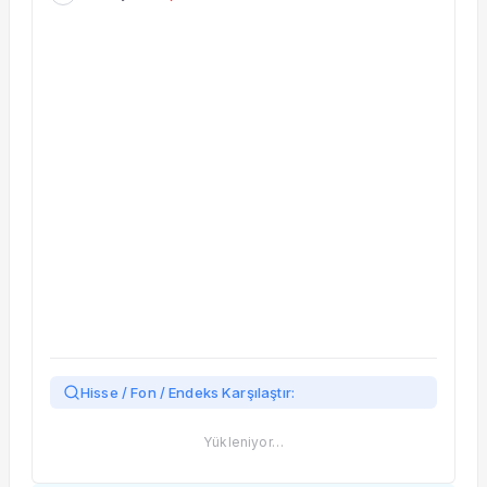
Taşınan Fonlar
Fiyat Endeks Değişimi
Hisse / Fon / Endeks Karşılaştır:
Yükleniyor…