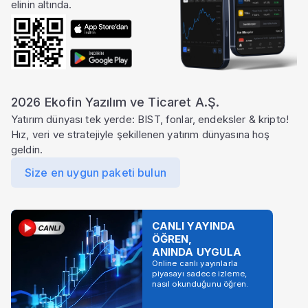
elinin altında.
2026 Ekofin Yazılım ve Ticaret A.Ş.
Yatırım dünyası tek yerde: BIST, fonlar, endeksler & kripto!
Hız, veri ve stratejiyle şekillenen yatırım dünyasına hoş
geldin.
Size en uygun paketi bulun
CANLI YAYINDA
ÖĞREN,
ANINDA UYGULA
Online canlı yayınlarla
piyasayı sadece izleme,
nasıl okunduğunu öğren.