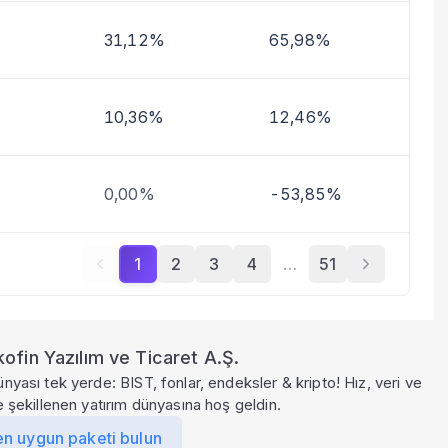
31,12%
65,98%
10,36%
12,46%
0,00%
-53,85%
1
2
3
4
…
51
ofin Yazılım ve Ticaret A.Ş.
ünyası tek yerde: BIST, fonlar, endeksler & kripto! Hız, veri ve
le şekillenen yatırım dünyasına hoş geldin.
en uygun paketi bulun