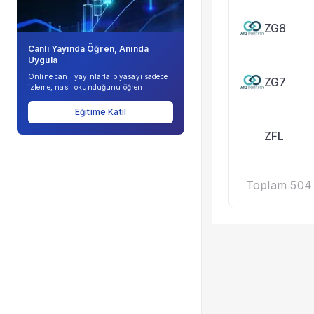
ZG8
Canlı Yayında Öğren, Anında
Uygula
Online canlı yayınlarla piyasayı sadece
ZG7
izleme, nasıl okunduğunu öğren.
Eğitime Katıl
ZFL
Toplam 504 k