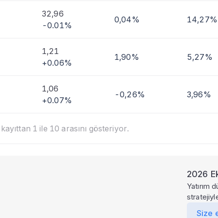
32,96
0,04%
14,27%
-0.01%
1,21
1,90%
5,27%
+0.06%
1,06
-0,26%
3,96%
+0.07%
ayıttan 1 ile 10 arasını gösteriyor.
2026 Ek
Yatırım d
stratejiy
Size 