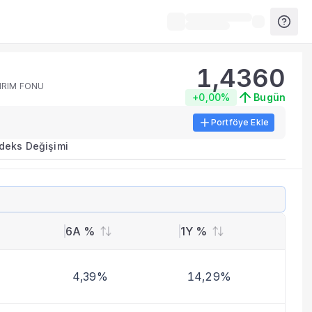
1,4360
IRIM FONU
+0,00%
Bugün
Portföye Ekle
ırma metrikleri listelenir.
ndeks Değişimi
erinde birleştirilir.
yla benzer fonları inceleyebilirsiniz.
6A %
1Y %
4,39%
14,29%