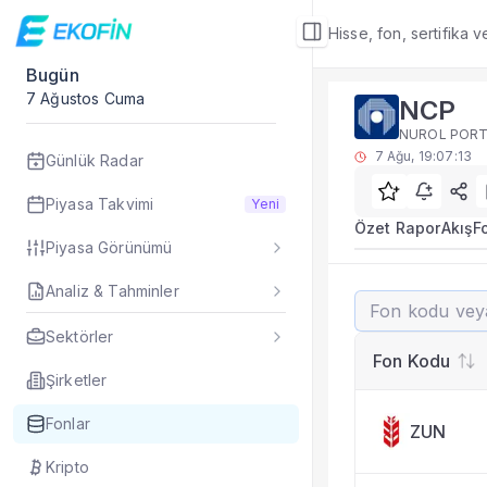
Hisse, fon, sertifika 
Bugün
Fon Detay
7 Ağustos Cuma
NCP
Rakip Analizi
NUROL PORTF
NCP benzer kategori
7 Ağu, 19:07:13
Günlük Radar
Sık Sorulan Sorul
NCP fonu rakip ana
Piyasa Takvimi
Yeni
TEFAS NCP fonu için
Özet Rapor
Akış
F
Piyasa Görünümü
Fon verileri hangi 
Fon fiyat, getiri ve
Analiz & Tahminler
NCP
NCP fonunu diğer fo
Evet. Fon detay mod
Sektörler
Fon Detay
— İlgili
Fon Kodu
Özet Rapor
Şirketler
Akış
Fonlar
ZUN
Fon Portföyü
Rakip Analizi
Kripto
Fon İstatistikleri