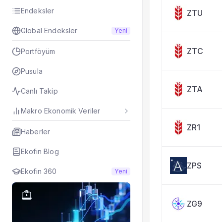
Taşınan Fonlar
Endeksler
ZTU
Fiyat Endeks Değiş
Global Endeksler
Yeni
ZTC
Portföyüm
Pusula
ZTA
Canlı Takip
Makro Ekonomik Veriler
ZR1
Haberler
Ekofin Blog
ZPS
Ekofin 360
Yeni
ZG9