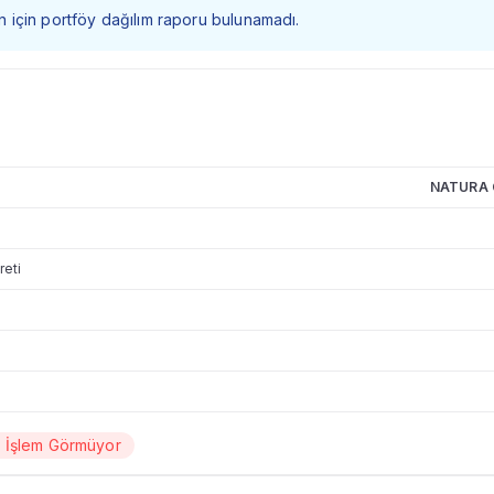
 fon için portföy dağılım raporu bulunamadı.
NATURA 
reti
a İşlem Görmüyor