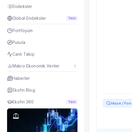
Taşınan Fonlar
Endeksler
Fiyat Endeks Değiş
Global Endeksler
Yeni
Portföyüm
Pusula
Canlı Takip
Makro Ekonomik Veriler
Haberler
Ekofin Blog
Ekofin 360
Yeni
Hisse / Fon 