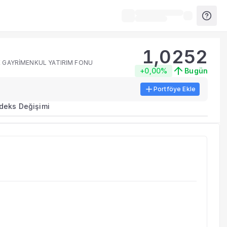
1,0252
E GAYRİMENKUL YATIRIM FONU
+0,00%
Bugün
Portföye Ekle
rma metrikleri listelenir.
ndeks Değişimi
erinde birleştirilir.
yla benzer fonları inceleyebilirsiniz.