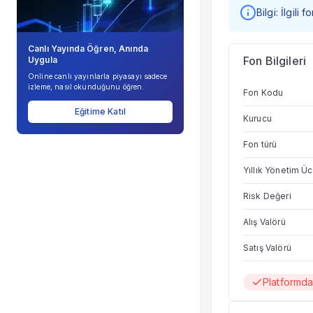
Bilgi: İlgili
Canlı Yayında Öğren, Anında
Fon Bilgileri
Uygula
Online canlı yayınlarla piyasayı sadece
izleme, nasıl okunduğunu öğren.
Fon Kodu
Eğitime Katıl
Kurucu
Fon türü
Yıllık Yönetim Üc
Risk Değeri
Alış Valörü
Satış Valörü
Platformd