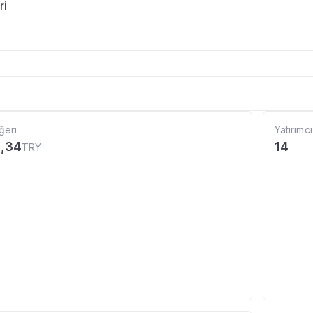
ri
ğeri
Yatırımcı
1,34
14
TRY