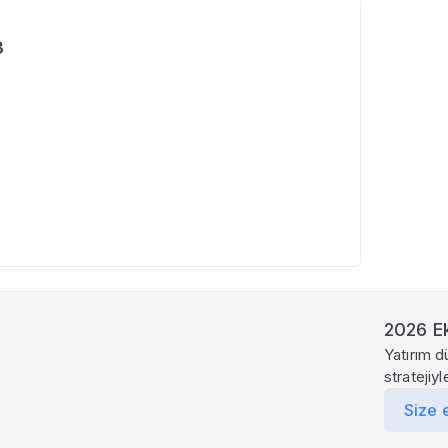
3
2026 Ek
Yatırım d
stratejiy
Size 