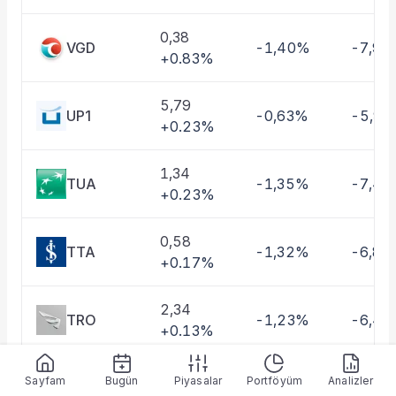
0,38
VGD
-1,40%
-7,99
+0.83%
5,79
UP1
-0,63%
-5,9
+0.23%
1,34
TUA
-1,35%
-7,4
+0.23%
0,58
TTA
-1,32%
-6,87
+0.17%
2,34
TRO
-1,23%
-6,4
+0.13%
2,52
Sayfam
Bugün
Piyasalar
Portföyüm
Analizler
TAL
-2,38%
-9,00