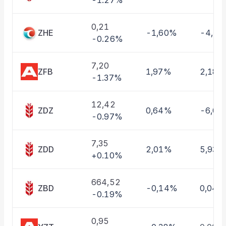
-1.27%
Taşınan Fonlar
Fiyat Endeks Değişimi
0,21
ZHE
-1,60%
-4,1
-0.26%
7,20
ZFB
1,97%
2,18%
-1.37%
12,42
ZDZ
0,64%
-6,0
-0.97%
7,35
ZDD
2,01%
5,93%
+0.10%
664,52
ZBD
-0,14%
0,04%
-0.19%
0,95