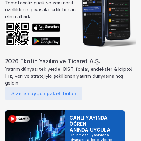
Temel analiz gücü ve yeni nesil
özelliklerle, piyasalar artık her an
elinin altında.
2026 Ekofin Yazılım ve Ticaret A.Ş.
Yatırım dünyası tek yerde: BIST, fonlar, endeksler & kripto!
Hız, veri ve stratejiyle şekillenen yatırım dünyasına hoş
geldin.
Size en uygun paketi bulun
CANLI YAYINDA
ÖĞREN,
ANINDA UYGULA
Online canlı yayınlarla
piyasayı sadece izleme,