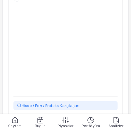
Taşınan Fonlar
Fiyat Endeks Değişimi
Hisse / Fon / Endeks Karşılaştır:
Yükleniyor…
Sayfam
Bugün
Piyasalar
Portföyüm
Analizler