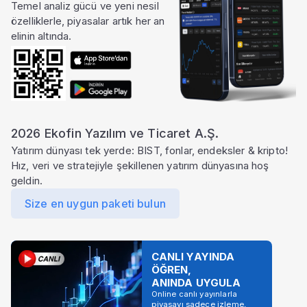
Temel analiz gücü ve yeni nesil
özelliklerle, piyasalar artık her an
elinin altında.
2026 Ekofin Yazılım ve Ticaret A.Ş.
Yatırım dünyası tek yerde: BIST, fonlar, endeksler & kripto!
Hız, veri ve stratejiyle şekillenen yatırım dünyasına hoş
geldin.
Size en uygun paketi bulun
CANLI YAYINDA
ÖĞREN,
ANINDA UYGULA
Online canlı yayınlarla
piyasayı sadece izleme,