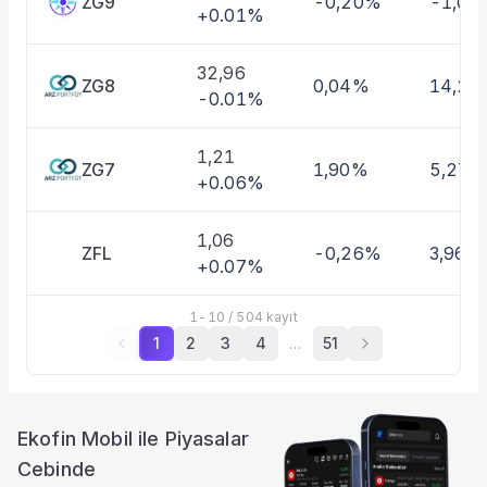
ZG9
-0,20%
-1,01
+0.01%
32,96
ZG8
0,04%
14,27
-0.01%
1,21
ZG7
1,90%
5,27%
+0.06%
1,06
ZFL
-0,26%
3,96%
+0.07%
1
-
10
/
504
kayıt
1
2
3
4
…
51
Ekofin Mobil ile Piyasalar
Cebinde