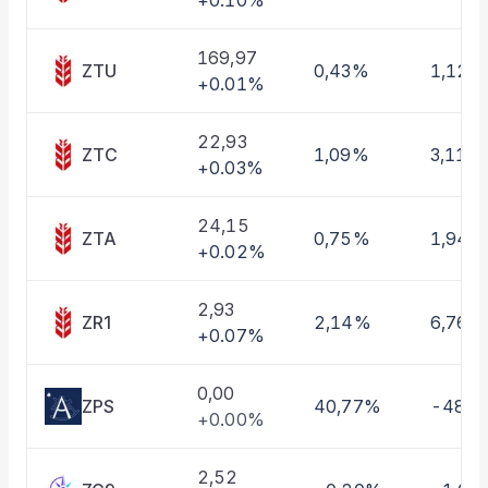
+0.10%
Taşınan Fonlar
Fiyat Endeks Değişimi
169,97
ZTU
0,43%
1,12%
+0.01%
22,93
ZTC
1,09%
3,11%
+0.03%
24,15
ZTA
0,75%
1,94%
+0.02%
2,93
ZR1
2,14%
6,76%
+0.07%
0,00
ZPS
40,77%
-48,
+0.00%
2,52