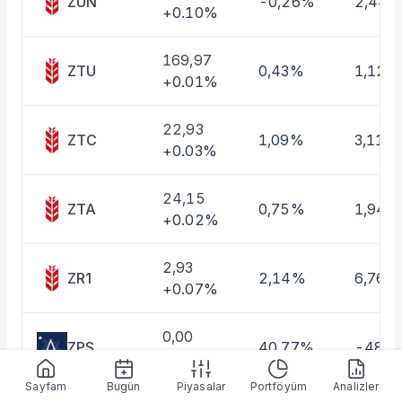
ZUN
-0,26%
2,44
+0.10%
Taşınan Fonlar
Fiyat Endeks Değişimi
169,97
ZTU
0,43%
1,12%
+0.01%
22,93
ZTC
1,09%
3,11%
+0.03%
24,15
ZTA
0,75%
1,94%
+0.02%
2,93
ZR1
2,14%
6,76%
+0.07%
0,00
ZPS
40,77%
-48,
+0.00%
Sayfam
Bugün
Piyasalar
Portföyüm
Analizler