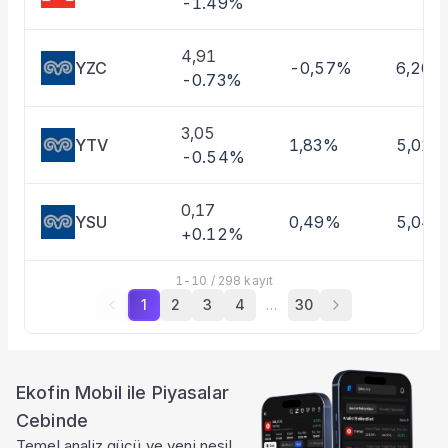
-1.49%
4,91
YZC
-0,57%
6,20%
-0.73%
3,05
YTV
1,83%
5,01%
-0.54%
0,17
YSU
0,49%
5,04
+0.12%
1
-
10
/
298
kayıt
1
2
3
4
…
30
Ekofin Mobil ile Piyasalar
Cebinde
Temel analiz gücü ve yeni nesil