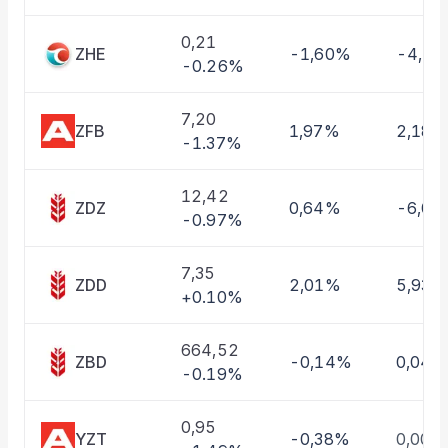
Taşınan Fonlar
Fiyat Endeks Değişimi
0,21
ZHE
-1,60%
-4,1
-0.26%
7,20
ZFB
1,97%
2,18%
-1.37%
12,42
ZDZ
0,64%
-6,0
-0.97%
7,35
ZDD
2,01%
5,93%
+0.10%
664,52
ZBD
-0,14%
0,04%
-0.19%
0,95
YZT
-0,38%
0,00%