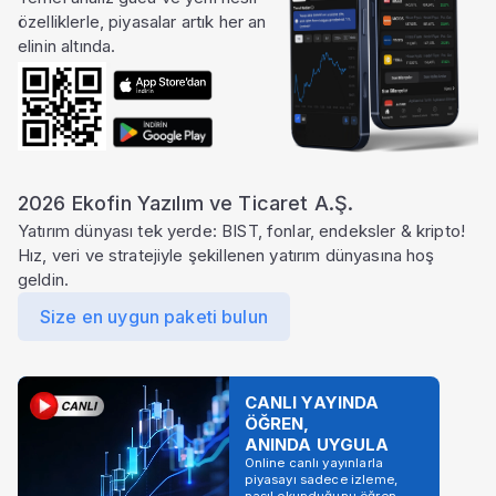
özelliklerle, piyasalar artık her an
elinin altında.
2026 Ekofin Yazılım ve Ticaret A.Ş.
Yatırım dünyası tek yerde: BIST, fonlar, endeksler & kripto!
Hız, veri ve stratejiyle şekillenen yatırım dünyasına hoş
geldin.
Size en uygun paketi bulun
CANLI YAYINDA
ÖĞREN,
ANINDA UYGULA
Online canlı yayınlarla
piyasayı sadece izleme,