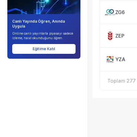
ZG6
Canlı Yayında Öğren, Anında
Uygula
Online canlı yayınlarla piyasayı sadece
ZEP
izleme, nasıl okunduğunu öğren.
Eğitime Katıl
YZA
Toplam 277 k