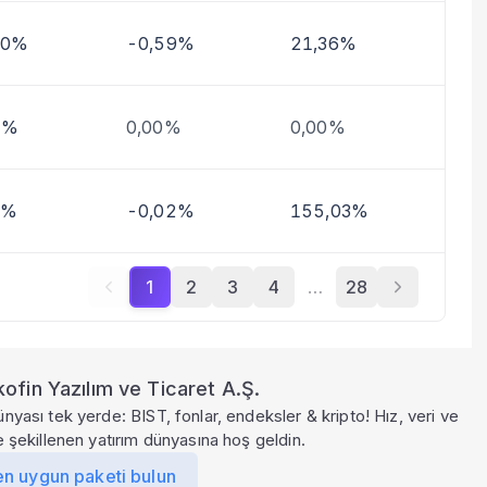
30%
-0,59%
21,36%
9%
0,00%
0,00%
1%
-0,02%
155,03%
1
2
3
4
…
28
ofin Yazılım ve Ticaret A.Ş.
ünyası tek yerde: BIST, fonlar, endeksler & kripto! Hız, veri ve
le şekillenen yatırım dünyasına hoş geldin.
en uygun paketi bulun