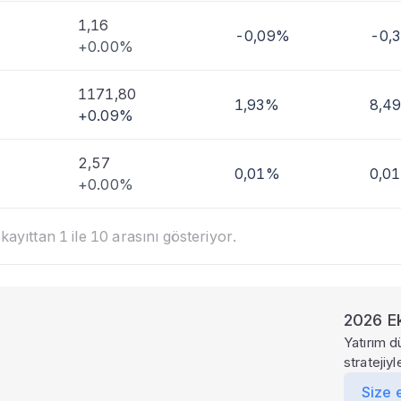
1,16
-0,09%
-0,
+0.00%
1171,80
1,93%
8,4
+0.09%
2,57
0,01%
0,0
+0.00%
ayıttan 1 ile 10 arasını gösteriyor.
2026 Ek
Yatırım d
stratejiy
Size 