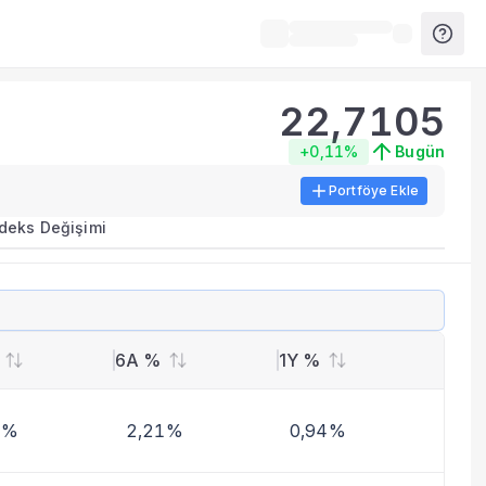
22,7105
+0,11%
Bugün
Portföye Ekle
ırma metrikleri listelenir.
ndeks Değişimi
erinde birleştirilir.
yla benzer fonları inceleyebilirsiniz.
6A %
1Y %
8%
2,21%
0,94%