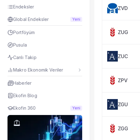
Taşınan Fonlar
Endeksler
ZVD
Fiyat Endeks Değiş
Global Endeksler
Yeni
ZUG
Portföyüm
Pusula
ZUC
Canlı Takip
Makro Ekonomik Veriler
ZPV
Haberler
Ekofin Blog
ZGU
Ekofin 360
Yeni
ZGG