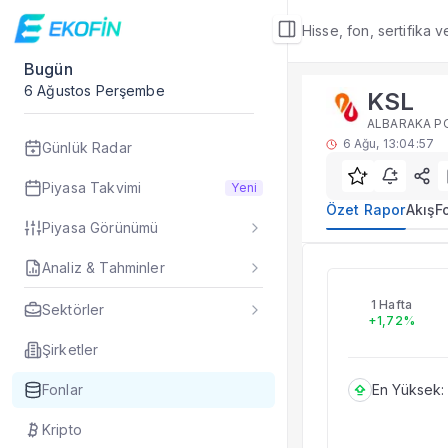
Hisse, fon, sertifika 
Bugün
Fon Detay
6 Ağustos Perşembe
KSL
Özet Rapor
ALBARAKA PO
KSL yatırım fonu öze
6 Ağu, 13:04:57
Günlük Radar
Sık Sorulan Sorul
KSL fonu özet rap
Piyasa Takvimi
Yeni
TEFAS KSL fonu içi
Özet Rapor
Akış
F
Piyasa Görünümü
Fon verileri hangi 
Fon fiyat, getiri ve
Analiz & Tahminler
KSL
KSL fonunu diğer fo
Evet. Fon detay mod
1 Hafta
Sektörler
+1,72%
Fon Detay
— İlgili
Özet Rapor
Şirketler
Akış
Fonlar
En Yüksek:
Fon Portföyü
Rakip Analizi
Kripto
Fon İstatistikleri