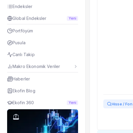
Taşınan Fonlar
Endeksler
Fiyat Endeks Değiş
Global Endeksler
Yeni
Portföyüm
Pusula
Canlı Takip
Makro Ekonomik Veriler
Haberler
Ekofin Blog
Ekofin 360
Yeni
Hisse / Fon 