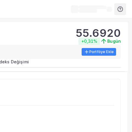
55.6920
+0,31%
Bugün
Portföye Ekle
ma metrikleri listelenir.
ndeks Değişimi
erinde birleştirilir.
yla benzer fonları inceleyebilirsiniz.