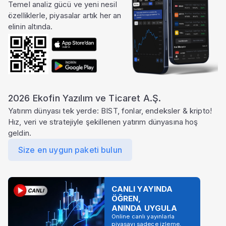
Temel analiz gücü ve yeni nesil
özelliklerle, piyasalar artık her an
elinin altında.
2026 Ekofin Yazılım ve Ticaret A.Ş.
Yatırım dünyası tek yerde: BIST, fonlar, endeksler & kripto!
Hız, veri ve stratejiyle şekillenen yatırım dünyasına hoş
geldin.
Size en uygun paketi bulun
CANLI YAYINDA
ÖĞREN,
ANINDA UYGULA
Online canlı yayınlarla
piyasayı sadece izleme,