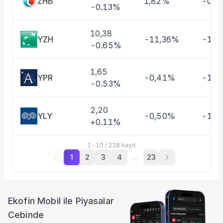
ZHB
1,82%
-0,4
-0.13%
10,38
YZH
-11,36%
-10,
-0.65%
1,65
YPR
-0,41%
-1,3
-0.53%
2,20
YLY
-0,50%
-11,
+0.11%
1
-
10
/
228
kayıt
1
2
3
4
…
23
Ekofin Mobil ile Piyasalar
Cebinde