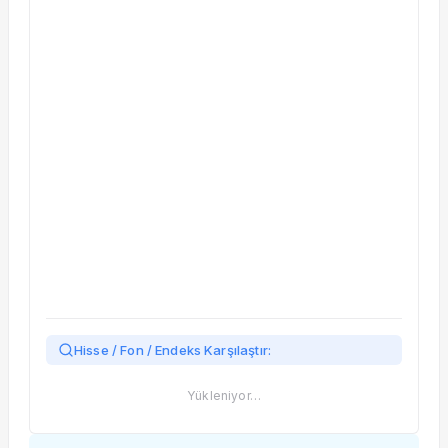
Taşınan Fonlar
Fiyat Endeks Değişimi
Hisse / Fon / Endeks Karşılaştır:
Yükleniyor…