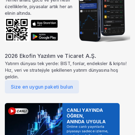
özelliklerle, piyasalar artık her an
elinin altında.
2026 Ekofin Yazılım ve Ticaret A.Ş.
Yatırım dünyası tek yerde: BIST, fonlar, endeksler & kripto!
Hız, veri ve stratejiyle şekillenen yatırım dünyasına hoş
geldin.
Size en uygun paketi bulun
CANLI YAYINDA
ÖĞREN,
ANINDA UYGULA
Online canlı yayınlarla
piyasayı sadece izleme,