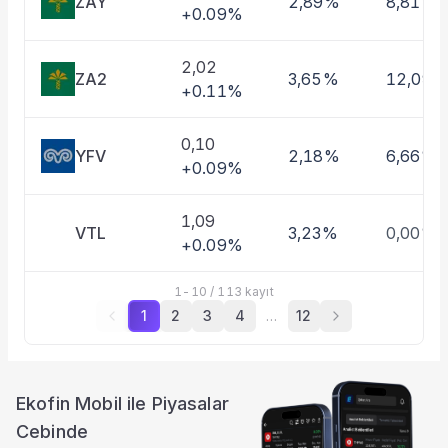
ZAY
2,89%
8,81%
+0.09%
2,02
ZA2
3,65%
12,09%
+0.11%
0,10
YFV
2,18%
6,66%
+0.09%
1,09
VTL
3,23%
0,00%
+0.09%
1
-
10
/
113
kayıt
1
2
3
4
…
12
Ekofin Mobil ile Piyasalar
Cebinde