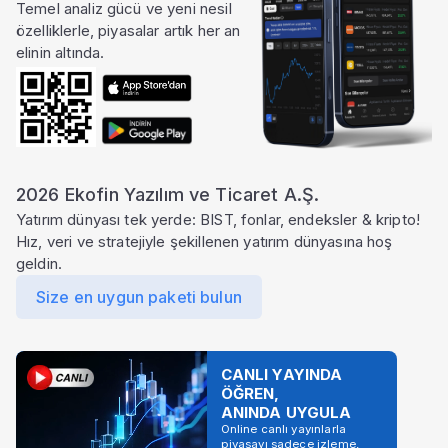
Temel analiz gücü ve yeni nesil
özelliklerle, piyasalar artık her an
elinin altında.
2026 Ekofin Yazılım ve Ticaret A.Ş.
Yatırım dünyası tek yerde: BIST, fonlar, endeksler & kripto!
Hız, veri ve stratejiyle şekillenen yatırım dünyasına hoş
geldin.
Size en uygun paketi bulun
CANLI YAYINDA
ÖĞREN,
ANINDA UYGULA
Online canlı yayınlarla
piyasayı sadece izleme,