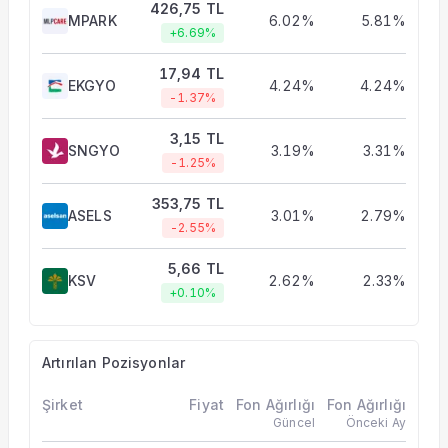
426,75 TL
MPARK
6.02%
5.81%
+6.69%
17,94 TL
EKGYO
4.24%
4.24%
-1.37%
3,15 TL
SNGYO
3.19%
3.31%
-1.25%
353,75 TL
ASELS
3.01%
2.79%
-2.55%
5,66 TL
KSV
2.62%
2.33%
+0.10%
Artırılan Pozisyonlar
Şirket
Fiyat
Fon Ağırlığı
Fon Ağırlığı
Güncel
Önceki Ay