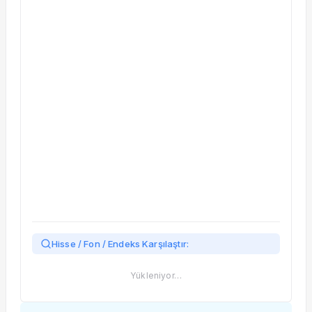
Taşınan Fonlar
Fiyat Endeks Değişimi
Hisse / Fon / Endeks Karşılaştır:
Yükleniyor…