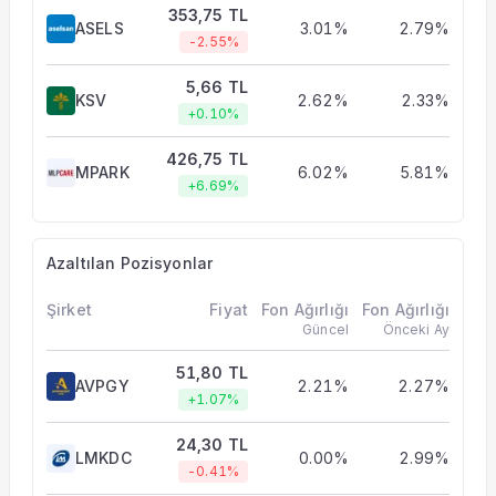
353,75 TL
ASELS
3.01%
2.79%
-2.55%
5,66 TL
KSV
2.62%
2.33%
+0.10%
426,75 TL
MPARK
6.02%
5.81%
+6.69%
Azaltılan Pozisyonlar
Şirket
Fiyat
Fon Ağırlığı
Fon Ağırlığı
Güncel
Önceki Ay
51,80 TL
AVPGY
2.21%
2.27%
+1.07%
24,30 TL
LMKDC
0.00%
2.99%
-0.41%