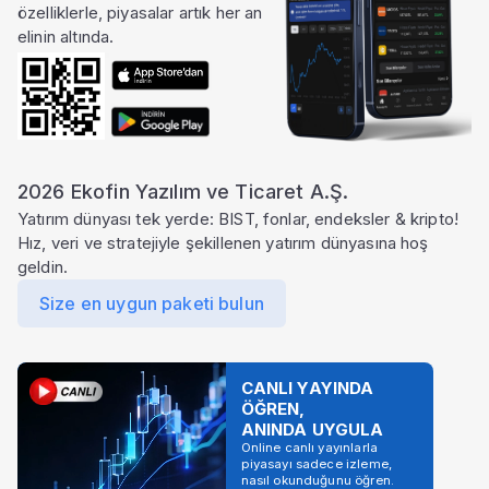
özelliklerle, piyasalar artık her an
elinin altında.
2026 Ekofin Yazılım ve Ticaret A.Ş.
Yatırım dünyası tek yerde: BIST, fonlar, endeksler & kripto!
Hız, veri ve stratejiyle şekillenen yatırım dünyasına hoş
geldin.
Size en uygun paketi bulun
CANLI YAYINDA
ÖĞREN,
ANINDA UYGULA
Online canlı yayınlarla
piyasayı sadece izleme,
nasıl okunduğunu öğren.