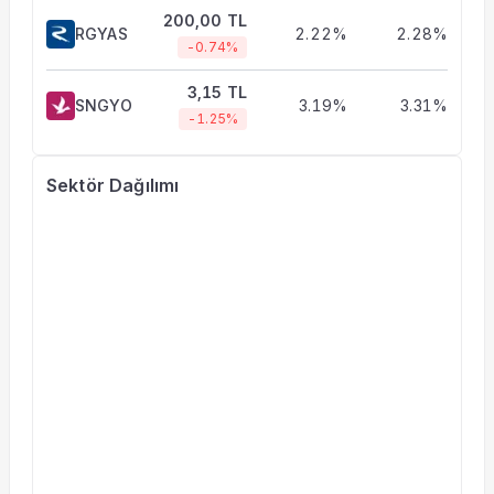
200,00 TL
RGYAS
2.22%
2.28%
-0.74%
3,15 TL
SNGYO
3.19%
3.31%
-1.25%
Sektör Dağılımı