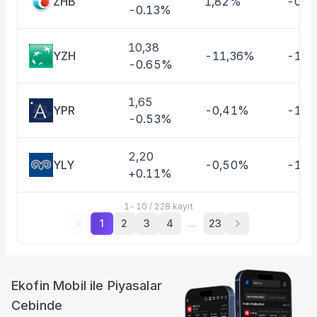
ZHB
1,82%
-0,4
-0.13%
10,38
YZH
-11,36%
-10,
-0.65%
1,65
YPR
-0,41%
-1,3
-0.53%
2,20
YLY
-0,50%
-11,
+0.11%
1
-
10
/
228
kayıt
1
2
3
4
…
23
Ekofin Mobil ile Piyasalar
Cebinde