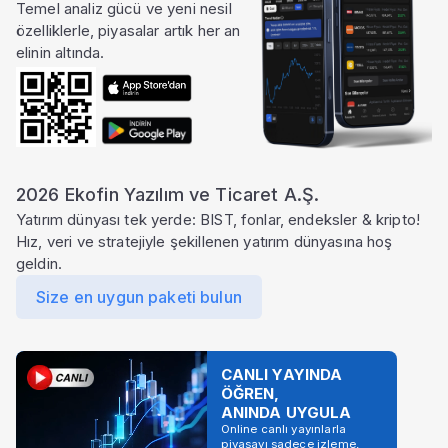
Temel analiz gücü ve yeni nesil
özelliklerle, piyasalar artık her an
elinin altında.
2026 Ekofin Yazılım ve Ticaret A.Ş.
Yatırım dünyası tek yerde: BIST, fonlar, endeksler & kripto!
Hız, veri ve stratejiyle şekillenen yatırım dünyasına hoş
geldin.
Size en uygun paketi bulun
CANLI YAYINDA
ÖĞREN,
ANINDA UYGULA
Online canlı yayınlarla
piyasayı sadece izleme,