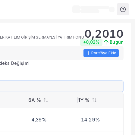
0,2010
ER KATILIM GİRİŞİM SERMAYESİ YATIRIM FONU
+0,02%
Bugün
Portföye Ekle
ırma metrikleri listelenir.
ndeks Değişimi
erinde birleştirilir.
yla benzer fonları inceleyebilirsiniz.
6A %
1Y %
4,39%
14,29%