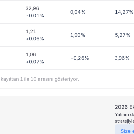
32,96
0,04%
14,27%
-0.01%
1,21
1,90%
5,27%
+0.06%
1,06
-0,26%
3,96%
+0.07%
ayıttan 1 ile 10 arasını gösteriyor.
2026 Ek
Yatırım d
stratejiy
Size 