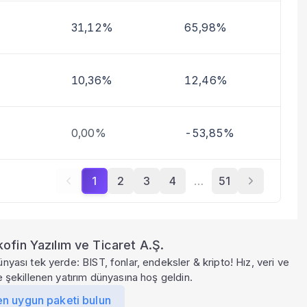
31,12%
65,98%
10,36%
12,46%
0,00%
-53,85%
1
2
3
4
…
51
ofin Yazılım ve Ticaret A.Ş.
ünyası tek yerde: BIST, fonlar, endeksler & kripto! Hız, veri ve
le şekillenen yatırım dünyasına hoş geldin.
en uygun paketi bulun