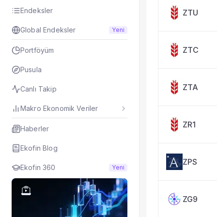
Taşınan Fonlar
Endeksler
ZTU
Fiyat Endeks Değiş
Global Endeksler
Yeni
ZTC
Portföyüm
Pusula
ZTA
Canlı Takip
Makro Ekonomik Veriler
ZR1
Haberler
Ekofin Blog
ZPS
Ekofin 360
Yeni
ZG9