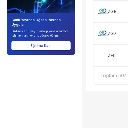
ZG8
Canlı Yayında Öğren, Anında
Uygula
Online canlı yayınlarla piyasayı sadece
ZG7
izleme, nasıl okunduğunu öğren.
Eğitime Katıl
ZFL
Toplam 504 k