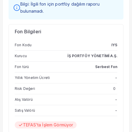
Bilgi: İlgili fon için portföy dağılım raporu
bulunamadı.
Fon Bilgileri
Fon Kodu
IYS
Kurucu
İŞ PORTFÖY YÖNETİMİ A.Ş.
Fon türü
Serbest Fon
Yıllık Yönetim Ücreti
-
Risk Değeri
0
Alış Valörü
-
Satış Valörü
-
TEFAS'ta İşlem Görmüyor