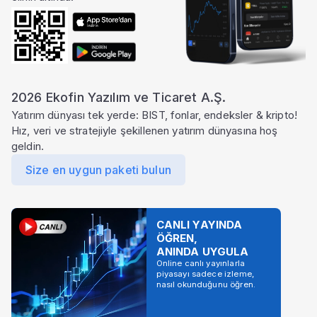
2026 Ekofin Yazılım ve Ticaret A.Ş.
Yatırım dünyası tek yerde: BIST, fonlar, endeksler & kripto!
Hız, veri ve stratejiyle şekillenen yatırım dünyasına hoş
geldin.
Size en uygun paketi bulun
CANLI YAYINDA
ÖĞREN,
ANINDA UYGULA
Online canlı yayınlarla
piyasayı sadece izleme,
nasıl okunduğunu öğren.