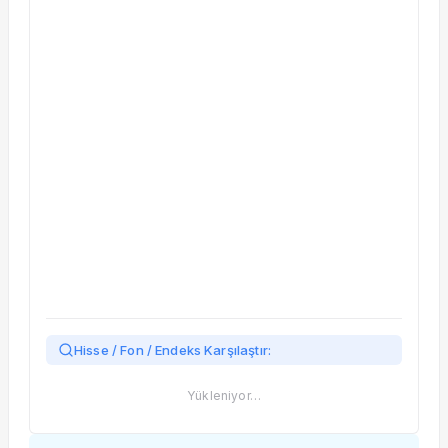
Taşınan Fonlar
Fiyat Endeks Değişimi
Hisse / Fon / Endeks Karşılaştır:
Yükleniyor…